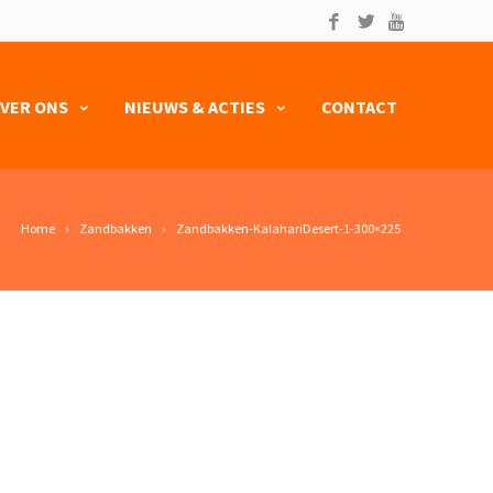
VER ONS
NIEUWS & ACTIES
CONTACT
Home
Zandbakken
Zandbakken-KalahariDesert-1-300×225