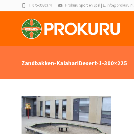
T. 075-3030374
Prokuru Sport en Spel | E. info@prokuru.nl
Zandbakken-KalahariDesert-1-300×225