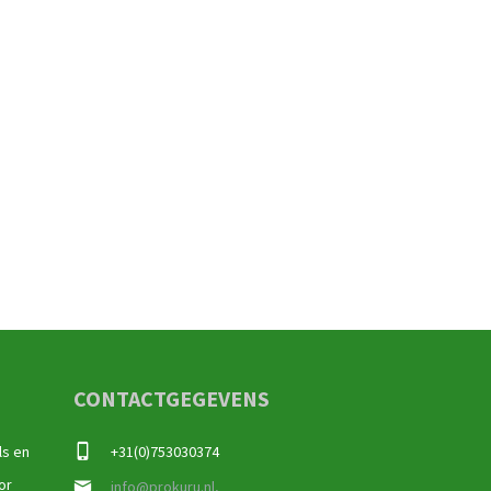
CONTACTGEGEVENS
ls en
+31(0)753030374
or
info@prokuru.nl,