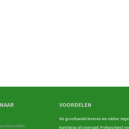
 NAAR
VOORDELEN
Als groothandel leveren we rubber tege
peeltoestellen
kunstgras uit voorraad. Prokuru kiest vo