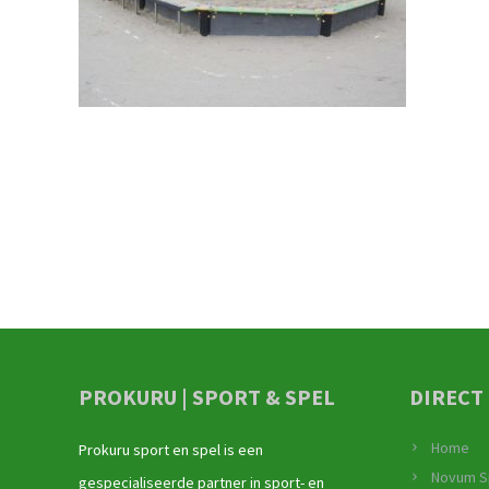
PROKURU | SPORT & SPEL
DIRECT
Home
Prokuru sport en spel is een
Novum S
gespecialiseerde partner in sport- en