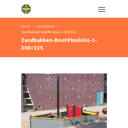
Home
Zandbakken
Zandbakken-BootPinokkio-1-300×225
Zandbakken-BootPinokkio-1-
300×225