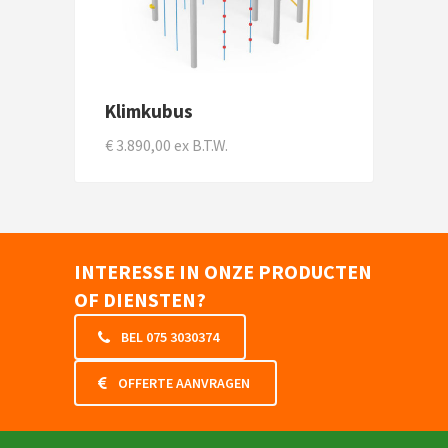
Klimkubus
€ 3.890,00 ex B.T.W.
INTERESSE IN ONZE PRODUCTEN
OF DIENSTEN?
BEL 075 3030374
OFFERTE AANVRAGEN