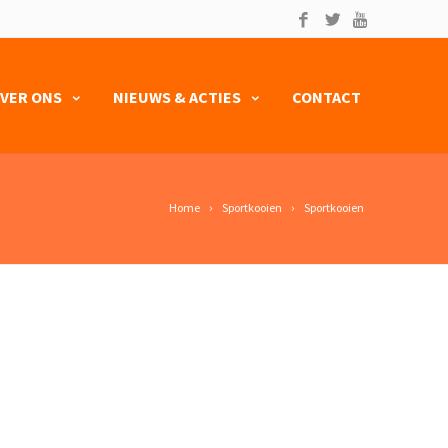
VER ONS
NIEUWS & ACTIES
CONTACT
Home
Sportkooien
Sportkooien