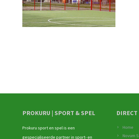
PROKURU | SPORT & SPEL
DIRECT
Home
Prokuru sport en spel is een
Novum S
gespecialiseerde partner in sport- en