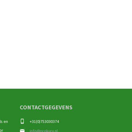
CONTACTGEGEVENS
ls en
+31(0)753030374
or
info@prokuru.nl,