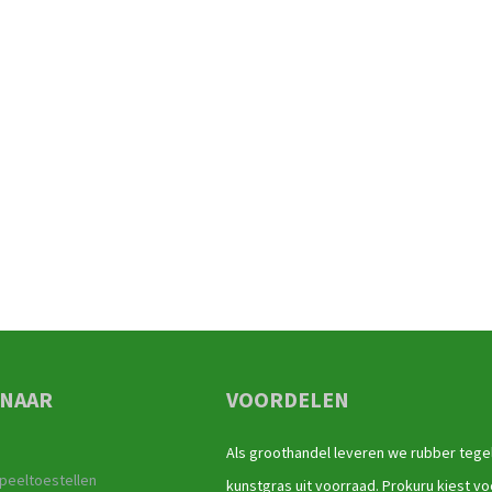
 NAAR
VOORDELEN
Als groothandel leveren we rubber tege
peeltoestellen
kunstgras uit voorraad. Prokuru kiest vo