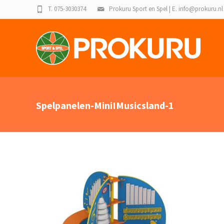
T. 075-3030374
Prokuru Sport en Spel | E. info@prokuru.nl
Spelpanelen-MiniIMusicsland-1