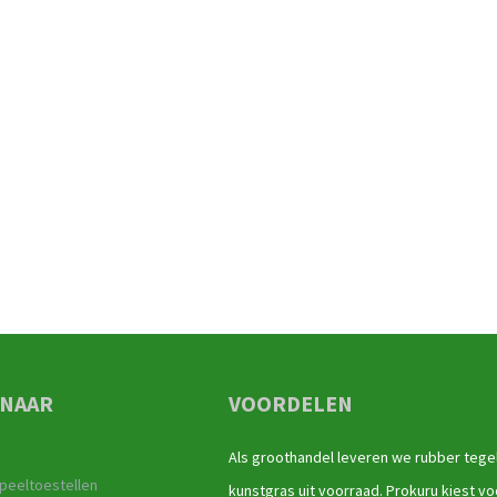
 NAAR
VOORDELEN
Als groothandel leveren we rubber tege
peeltoestellen
kunstgras uit voorraad. Prokuru kiest vo