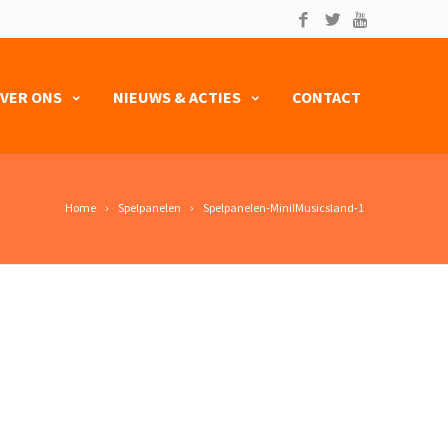
VER ONS
NIEUWS & ACTIES
CONTACT
Home
Spelpanelen
Spelpanelen-MiniIMusicsland-1