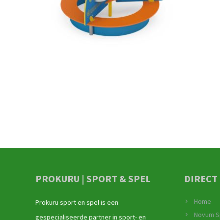
PROKURU | SPORT & SPEL
DIRECT
Home
Prokuru sport en spel is een
Novum S
gespecialiseerde partner in sport- en