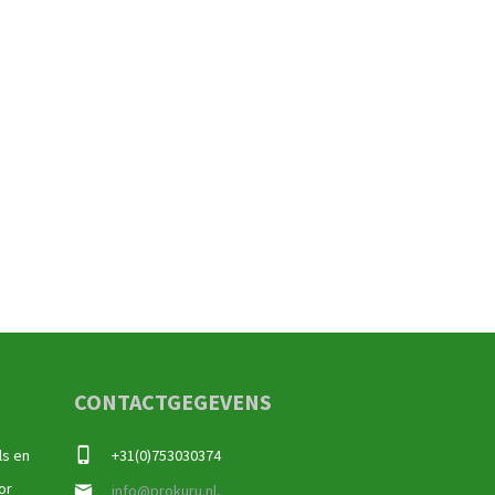
CONTACTGEGEVENS
ls en
+31(0)753030374
or
info@prokuru.nl,