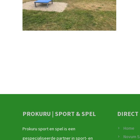
PROKURU | SPORT & SPEL
DIRECT
Home
Prokuru sport en spel is een
Novum S
gespecialiseerde partner in sport- en