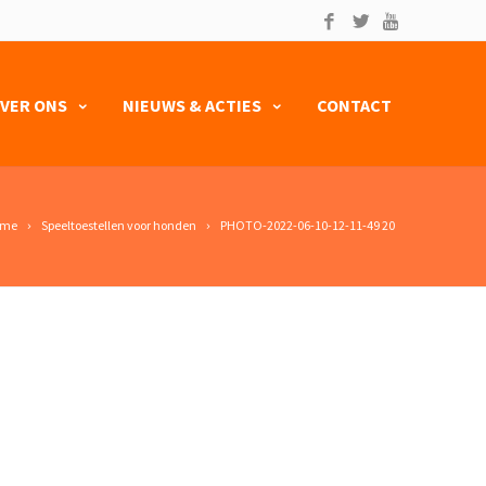
VER ONS
NIEUWS & ACTIES
CONTACT
ome
Speeltoestellen voor honden
PHOTO-2022-06-10-12-11-49 20