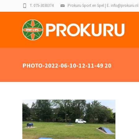
T. 075-3030374
Prokuru Sport en Spel | E. info@prokuru.nl
PHOTO-2022-06-10-12-11-49 20