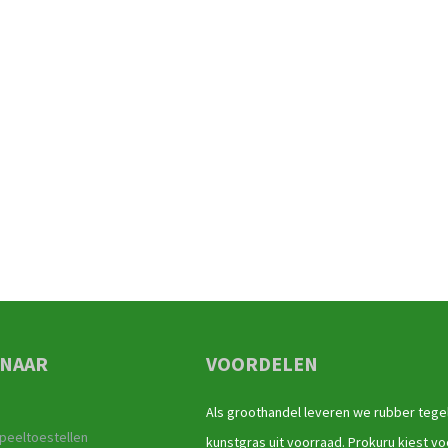
 NAAR
VOORDELEN
Als groothandel leveren we rubber tege
peeltoestellen
kunstgras uit voorraad. Prokuru kiest vo