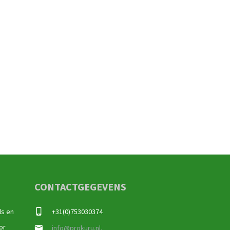
CONTACTGEGEVENS
ls en
+31(0)753030374
or
info@prokuru.nl,