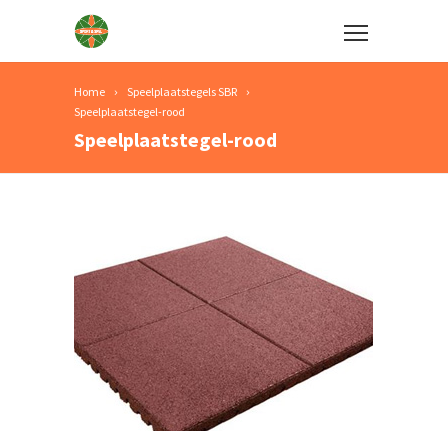
Home
Speelplaatstegels SBR
Speelplaatstegel-rood
Speelplaatstegel-rood