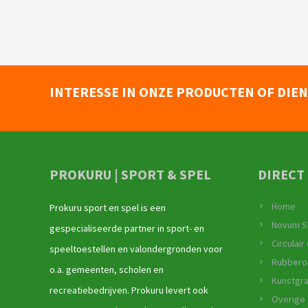
INTERESSE IN ONZE PRODUCTEN OF DIE
PROKURU | SPORT & SPEL
DIRECT
Home
Prokuru sport en spel is een
Novum S
gespecialiseerde partner in sport- en
Circulai
speeltoestellen en valondergronden voor
Rubbero
o.a. gemeenten, scholen en
Kunstgr
recreatiebedrijven. Prokuru levert ook
Overige