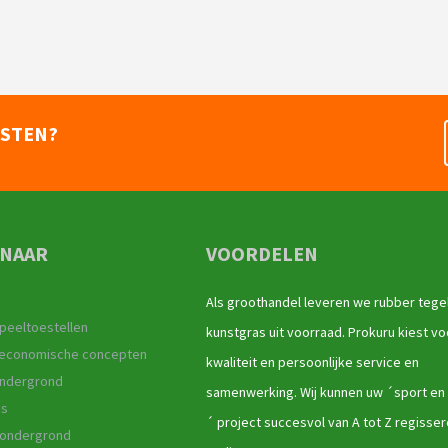
NSTEN?
 NAAR
VOORDELEN
Als groothandel leveren we rubber tege
peeltoestellen
kunstgras uit voorraad. Prokuru kiest vo
r economische concepten
kwaliteit en persoonlijke service en
ndergrond
samenwerking. Wij kunnen uw ´sport en
as
´ project succesvol van A tot Z regisse
 ondergrond