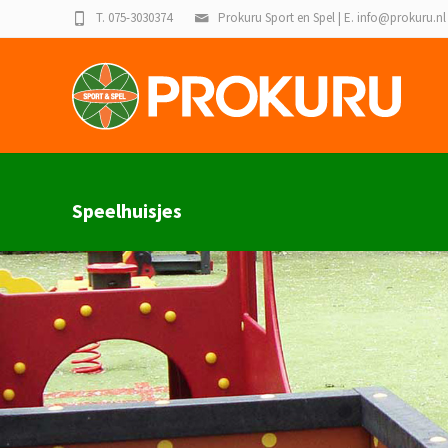
T. 075-3030374
Prokuru Sport en Spel | E. info@prokuru.nl
Speelhuisjes