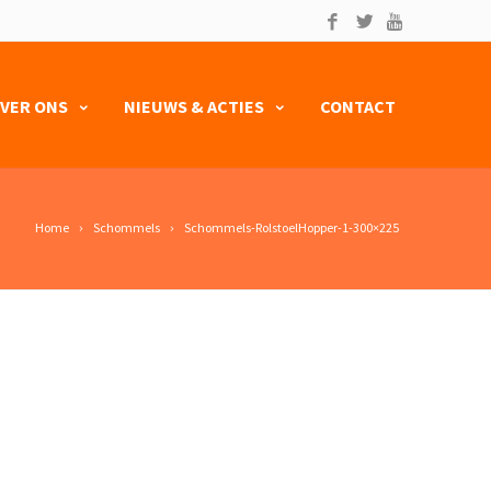
VER ONS
NIEUWS & ACTIES
CONTACT
Home
Schommels
Schommels-RolstoelHopper-1-300×225