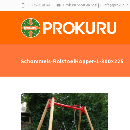
T. 075-3030374
Prokuru Sport en Spel | E. info@prokuru.nl
Schommels-RolstoelHopper-1-300×225