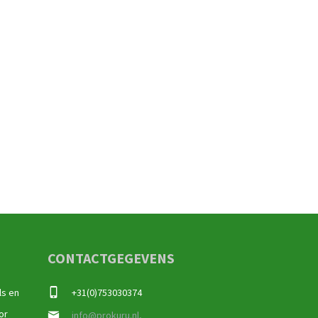
CONTACTGEGEVENS
ls en
+31(0)753030374
or
info@prokuru.nl,