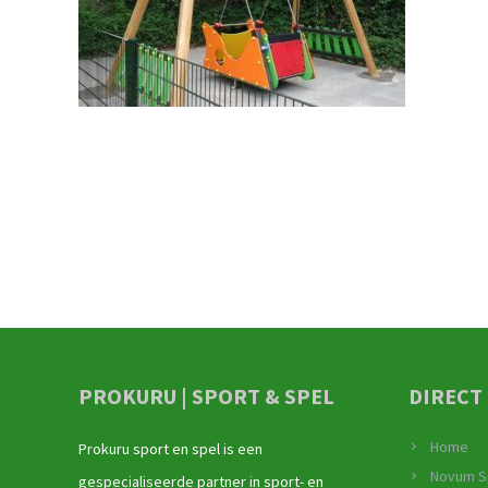
PROKURU | SPORT & SPEL
DIRECT
Home
Prokuru sport en spel is een
Novum S
gespecialiseerde partner in sport- en