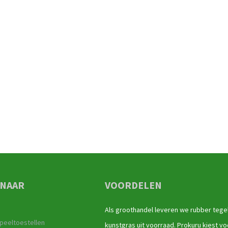
 NAAR
VOORDELEN
Als groothandel leveren we rubber tege
peeltoestellen
kunstgras uit voorraad. Prokuru kiest vo