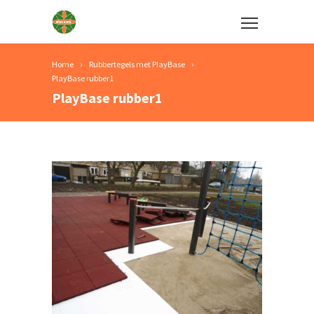
Home
Rubbertegels met PlayBase
PlayBase rubber1
PlayBase rubber1