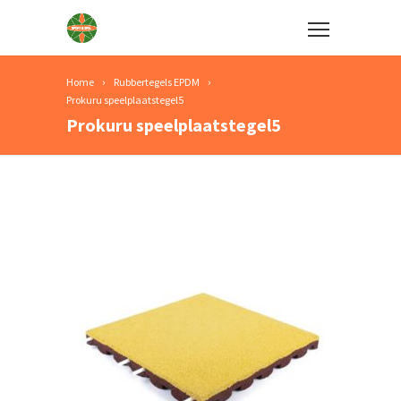
Home
Rubbertegels EPDM
Prokuru speelplaatstegel5
Prokuru speelplaatstegel5