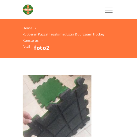
Home
Rubberen Puzzel Tegels met Extra Duurzaam Hockey
Kunstgras
foto2
foto2