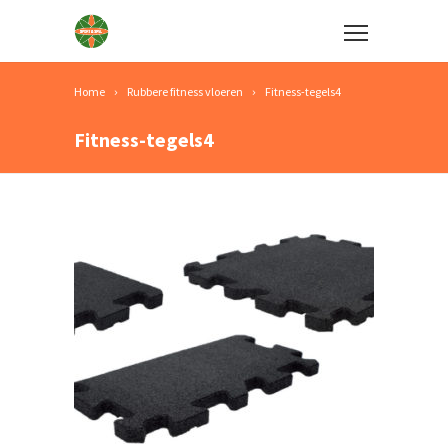
Home
Rubbere fitness vloeren
Fitness-tegels4
Fitness-tegels4