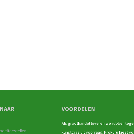
 NAAR
VOORDELEN
Als groothandel leveren we rubber tege
peeltoestellen
kunstgras uit voorraad. Prokuru kiest vo