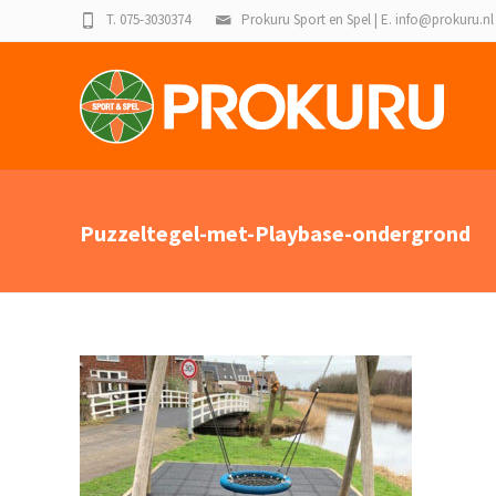
T. 075-3030374
Prokuru Sport en Spel | E. info@prokuru.nl
Puzzeltegel-met-Playbase-ondergrond