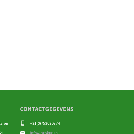
CONTACTGEGEVENS
ls en
+31(0)753030374
or
info@prokuru.nl,