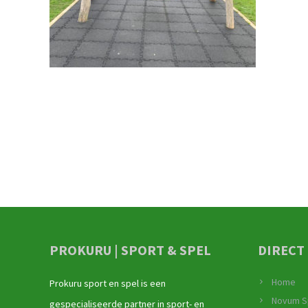
PROKURU | SPORT & SPEL
DIRECT
Home
Prokuru sport en spel is een
Novum S
gespecialiseerde partner in sport- en