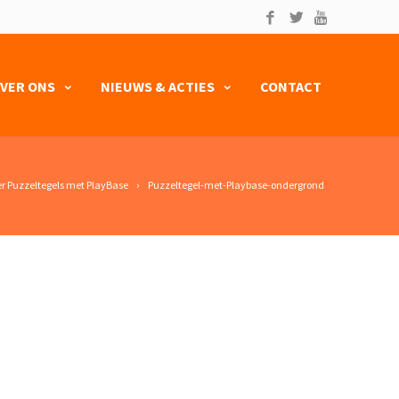
VER ONS
NIEUWS & ACTIES
CONTACT
r Puzzeltegels met PlayBase
Puzzeltegel-met-Playbase-ondergrond