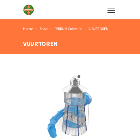
Home
Shop
FERRUM Collectie
VUURTOREN
VUURTOREN