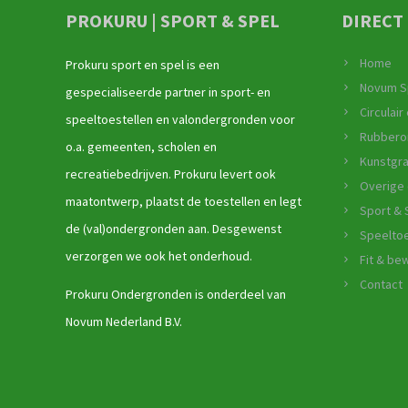
PROKURU | SPORT & SPEL
DIRECT
Home
Prokuru sport en spel is een
Novum S
gespecialiseerde partner in sport- en
Circulai
speeltoestellen en valondergronden voor
Rubbero
o.a. gemeenten, scholen en
Kunstgr
recreatiebedrijven. Prokuru levert ook
Overige
maatontwerp, plaatst de toestellen en legt
Sport & 
de (val)ondergronden aan. Desgewenst
Speeltoe
verzorgen we ook het onderhoud.
Fit & b
Contact
Prokuru Ondergronden is onderdeel van
Novum Nederland B.V.