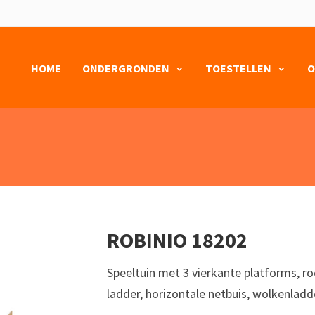
HOME
ONDERGRONDEN
TOESTELLEN
O
ROBINIO 18202
Speeltuin met 3 vierkante platforms, roe
ladder, horizontale netbuis, wolkenladde