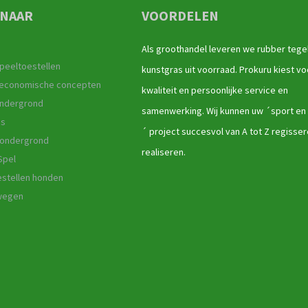
 NAAR
VOORDELEN
Als groothandel leveren we rubber tege
peeltoestellen
kunstgras uit voorraad. Prokuru kiest vo
r economische concepten
kwaliteit en persoonlijke service en
ndergrond
samenwerking. Wij kunnen uw ´sport en
as
´ project succesvol van A tot Z regisse
 ondergrond
realiseren.
Spel
stellen honden
ewegen