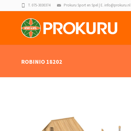
T. 075-3030374
Prokuru Sport en Spel | E. info@prokuru.nl
ROBINIO 18202