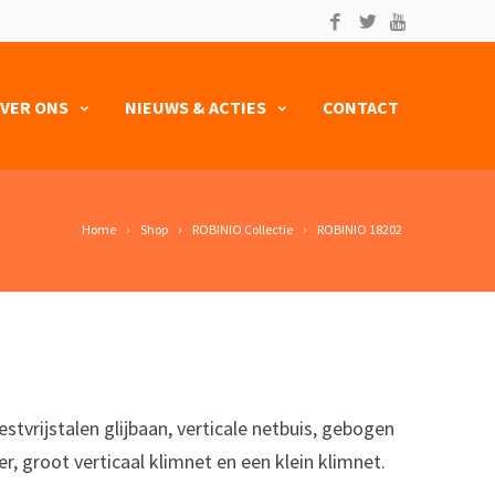
VER ONS
NIEUWS & ACTIES
CONTACT
Home
Shop
ROBINIO Collectie
ROBINIO 18202
stvrijstalen glijbaan, verticale netbuis, gebogen
r, groot verticaal klimnet en een klein klimnet.