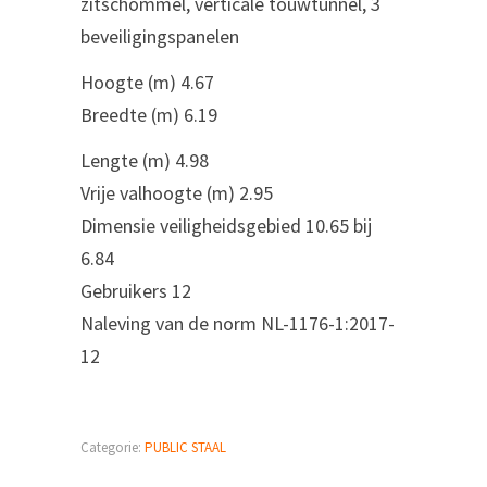
zitschommel, verticale touwtunnel, 3
beveiligingspanelen
‎‎Hoogte (m)‎ 4.67
‎Breedte (m)‎ 6.19
‎Lengte (m)‎ 4.98
‎Vrije valhoogte (m)‎ 2.95
‎Dimensie veiligheidsgebied‎ 10.65 bij
6.84
‎Gebruikers‎ 12
‎Naleving van de norm‎ ‎NL-1176-1:2017-
12‎
Categorie:
PUBLIC STAAL