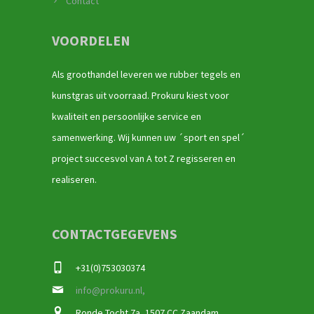
Contact
VOORDELEN
Als groothandel leveren we rubber tegels en
kunstgras uit voorraad. Prokuru kiest voor
kwaliteit en persoonlijke service en
samenwerking. Wij kunnen uw ´sport en spel´
project succesvol van A tot Z regisseren en
realiseren.
CONTACTGEGEVENS
+31(0)753030374
info@prokuru.nl,
Ronde Tocht 7a, 1507 CC Zaandam