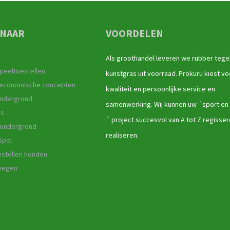
 NAAR
VOORDELEN
Als groothandel leveren we rubber tege
peeltoestellen
kunstgras uit voorraad. Prokuru kiest vo
r economische concepten
kwaliteit en persoonlijke service en
ndergrond
samenwerking. Wij kunnen uw ´sport en
as
´ project succesvol van A tot Z regisse
 ondergrond
realiseren.
Spel
stellen honden
ewegen