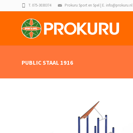
T. 075-3030374
Prokuru Sport en Spel | E. info@prokuru.nl
PUBLIC STAAL 1916