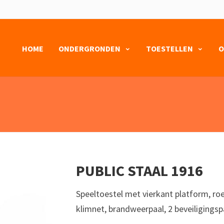
HOME
ONDERGRONDEN
TOESTELLEN
O
PUBLIC STAAL 1916
‎‎‎‎‎‎‎‎‎‎‎Speeltoestel met vierkant platfor
klimnet, brandweerpaal, 2 beveiligings