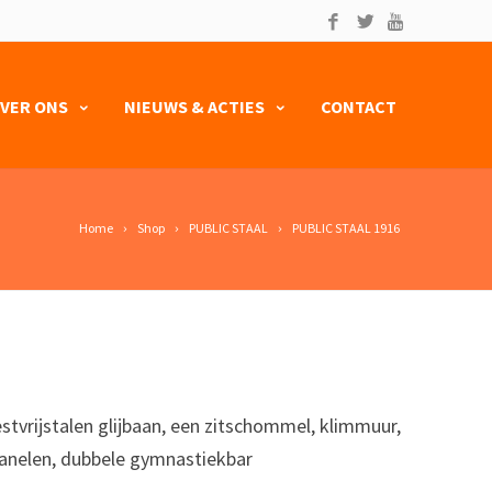
VER ONS
NIEUWS & ACTIES
CONTACT
Home
Shop
PUBLIC STAAL
PUBLIC STAAL 1916
m, roestvrijstalen glijbaan, een zitschommel, klimmuur,
panelen, dubbele gymnastiekbar‎