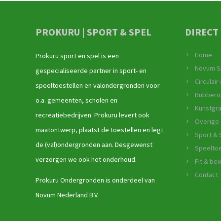
PROKURU | SPORT & SPEL
DIRECT
Home
Prokuru sport en spel is een
Novum S
gespecialiseerde partner in sport- en
Circulai
speeltoestellen en valondergronden voor
Rubbero
o.a. gemeenten, scholen en
Kunstgr
recreatiebedrijven. Prokuru levert ook
Overige
maatontwerp, plaatst de toestellen en legt
Sport & 
de (val)ondergronden aan. Desgewenst
Speeltoe
verzorgen we ook het onderhoud.
Fit & b
Contact
Prokuru Ondergronden is onderdeel van
Novum Nederland B.V.