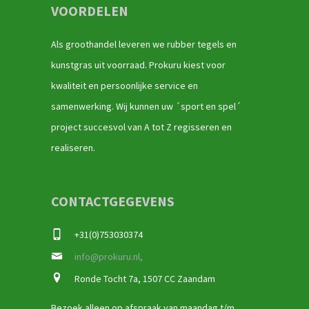
VOORDELEN
Als groothandel leveren we rubber tegels en
kunstgras uit voorraad. Prokuru kiest voor
kwaliteit en persoonlijke service en
samenwerking. Wij kunnen uw ´sport en spel´
project succesvol van A tot Z regisseren en
realiseren.
CONTACTGEGEVENS
+31(0)753030374
info@prokuru.nl,
Ronde Tocht 7a, 1507 CC Zaandam
Bezoek alleen op afspraak van maandag t/m