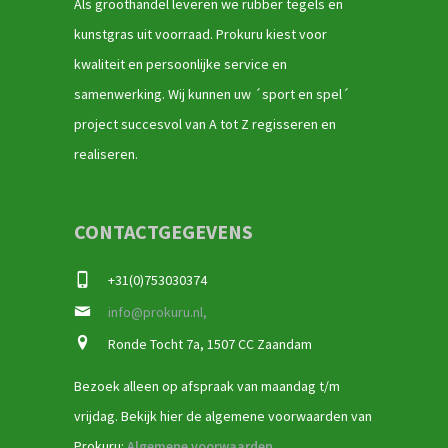
Als groothandel leveren we rubber tegels en
kunstgras uit voorraad. Prokuru kiest voor
kwaliteit en persoonlijke service en
samenwerking. Wij kunnen uw ´sport en spel´
project succesvol van A tot Z regisseren en
realiseren.
CONTACTGEGEVENS
+31(0)753030374
info@prokuru.nl,
Ronde Tocht 7a, 1507 CC Zaandam
Bezoek alleen op afspraak van maandag t/m
vrijdag. Bekijk hier de algemene voorwaarden van
Prokuru:
Algemene voorwaarden