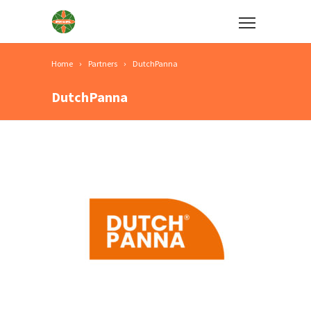
Home
Partners
DutchPanna
DutchPanna