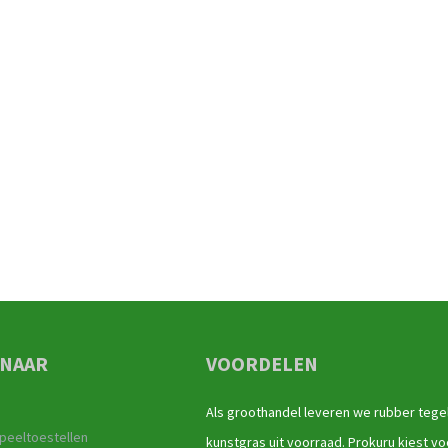
 NAAR
VOORDELEN
Als groothandel leveren we rubber tege
peeltoestellen
kunstgras uit voorraad. Prokuru kiest vo