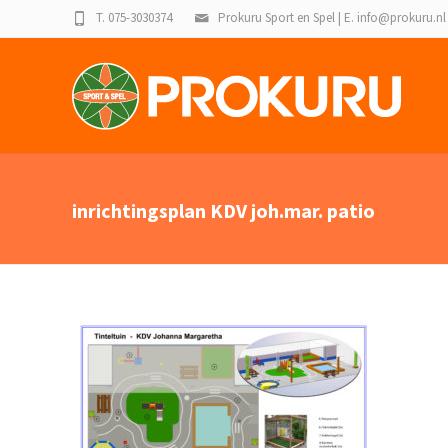
T. 075-3030374
Prokuru Sport en Spel | E. info@prokuru.nl
inrichtingsplan KDV joh.mar. patio