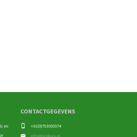
CONTACTGEGEVENS
ls en
+31(0)753030374
or
info@prokuru.nl,