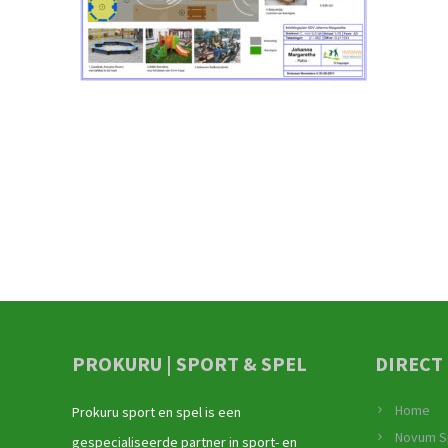
PROKURU | SPORT & SPEL
DIRECT
Home
Prokuru sport en spel is een
Novum S
gespecialiseerde partner in sport- en