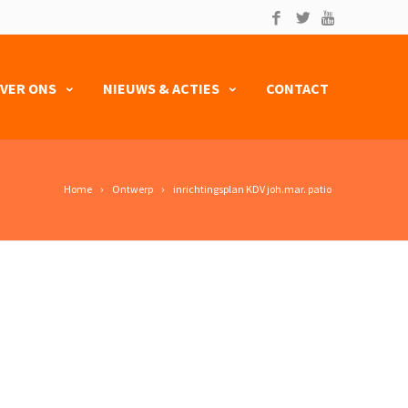
VER ONS
NIEUWS & ACTIES
CONTACT
Home
Ontwerp
inrichtingsplan KDV joh.mar. patio