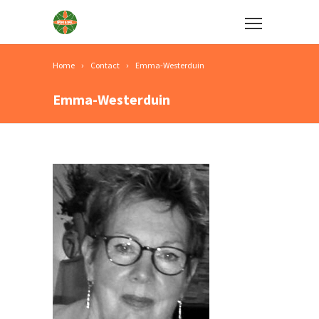
Home
Contact
Emma-Westerduin
Emma-Westerduin