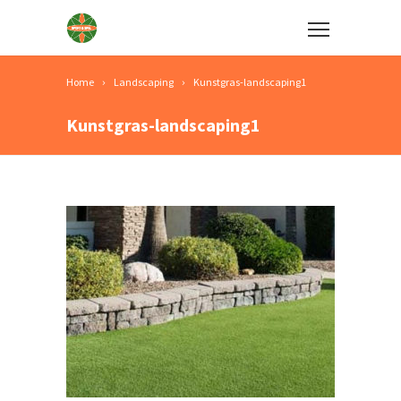
Home
Landscaping
Kunstgras-landscaping1
Kunstgras-landscaping1