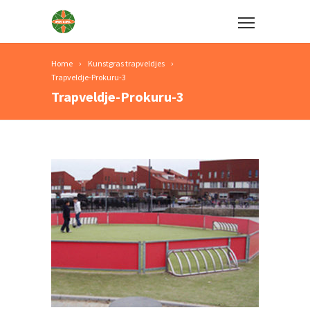
Home
Kunstgras trapveldjes
Trapveldje-Prokuru-3
Trapveldje-Prokuru-3