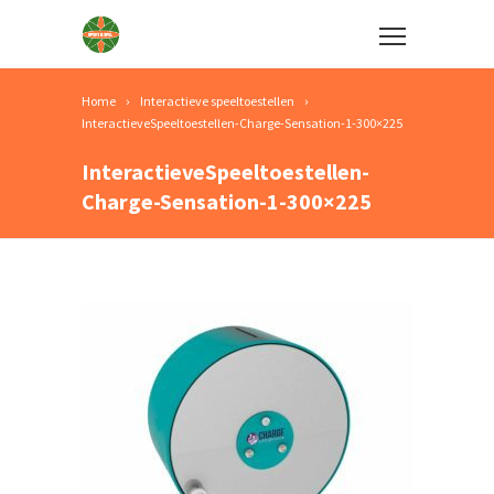
Home
Interactieve speeltoestellen
InteractieveSpeeltoestellen-Charge-Sensation-1-300×225
InteractieveSpeeltoestellen-
Charge-Sensation-1-300×225