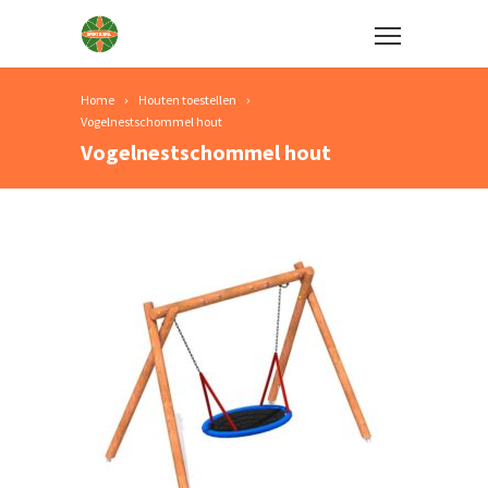
Home
Houten toestellen
Vogelnestschommel hout
Vogelnestschommel hout