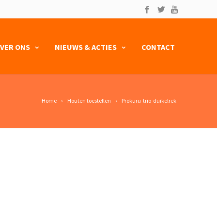
VER ONS
NIEUWS & ACTIES
CONTACT
Home
Houten toestellen
Prokuru-trio-duikelrek