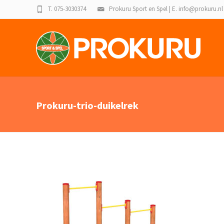
T. 075-3030374
Prokuru Sport en Spel | E. info@prokuru.nl
Prokuru-trio-duikelrek