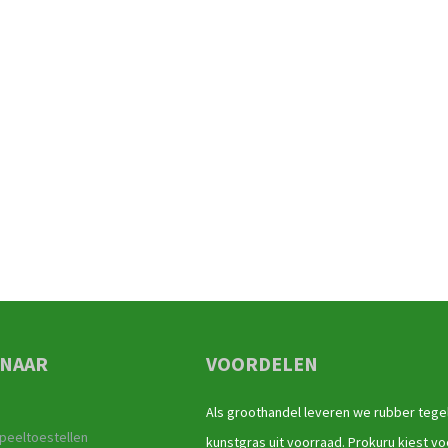
 NAAR
VOORDELEN
Als groothandel leveren we rubber tege
peeltoestellen
kunstgras uit voorraad. Prokuru kiest vo