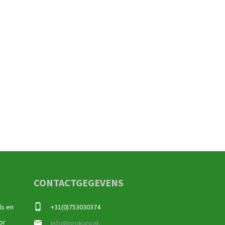
CONTACTGEGEVENS
ls en
+31(0)753030374
or
info@prokuru.nl,