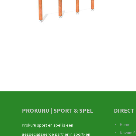
PROKURU | SPORT & SPEL
DIRECT
Home
Prokuru sport en spel is een
Novum S
gespecialiseerde partner in sport- en