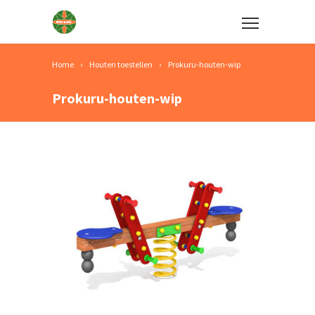
Home
Houten toestellen
Prokuru-houten-wip
Prokuru-houten-wip