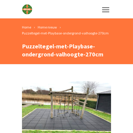
Home
Home nieuw
Puzzeltegel-met-Playbase-ondergrond-valhoogte-270cm
Puzzeltegel-met-Playbase-
ondergrond-valhoogte-270cm