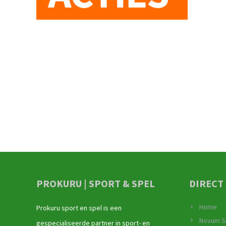
PROKURU | SPORT & SPEL
DIRECT
Home
Prokuru sport en spel is een
Novum S
gespecialiseerde partner in sport- en