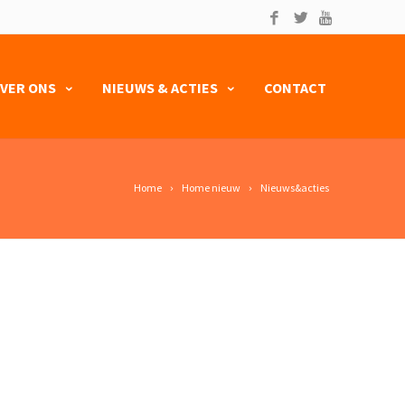
VER ONS
NIEUWS & ACTIES
CONTACT
Home
Home nieuw
Nieuws&acties