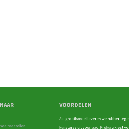
 NAAR
VOORDELEN
Als groothandel leveren we rubber tege
peeltoestellen
kunstgras uit voorraad. Prokuru kiest vo