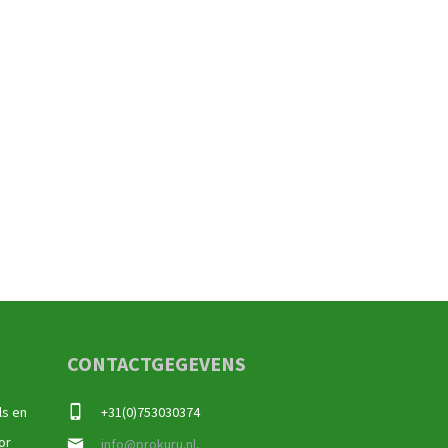
CONTACTGEGEVENS
ls en
+31(0)753030374
or
info@prokuru.nl,