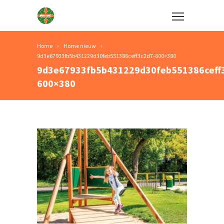
Home
Home nieuw
9d3e67933fb5b431229d30feb551386ceff3c2d7-600×380
9d3e67933fb5b431229d30feb551386ceff
600×380