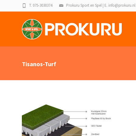
T. 075-3030374
Prokuru Sport en Spel | E. info@prokuru.nl
Tisanos-Turf