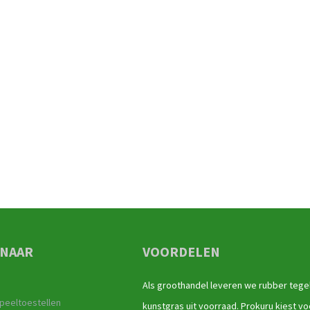
 NAAR
VOORDELEN
Als groothandel leveren we rubber tege
peeltoestellen
kunstgras uit voorraad. Prokuru kiest vo