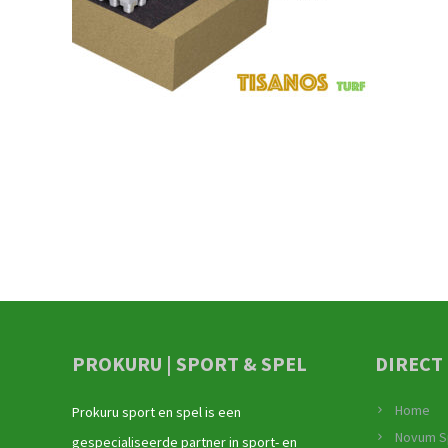
PROKURU | SPORT & SPEL
DIRECT
Home
Prokuru sport en spel is een
Novum S
gespecialiseerde partner in sport- en