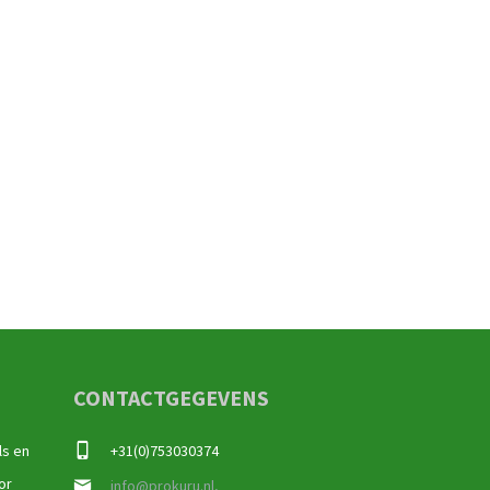
CONTACTGEGEVENS
ls en
+31(0)753030374
or
info@prokuru.nl,