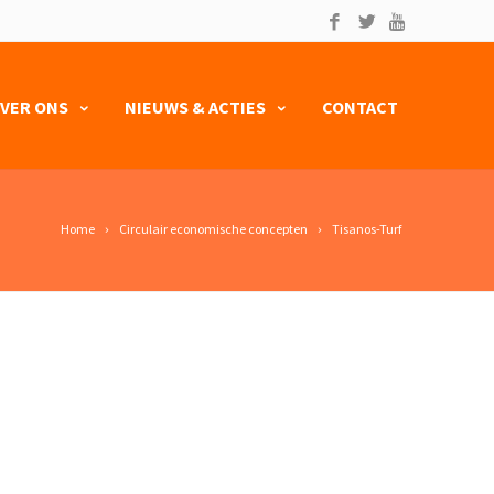
VER ONS
NIEUWS & ACTIES
CONTACT
Home
Circulair economische concepten
Tisanos-Turf