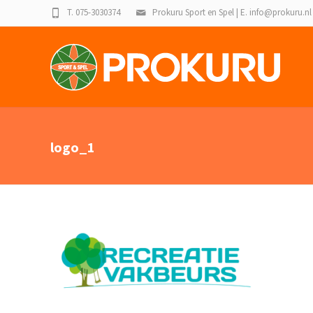
T. 075-3030374
Prokuru Sport en Spel | E. info@prokuru.nl
logo_1