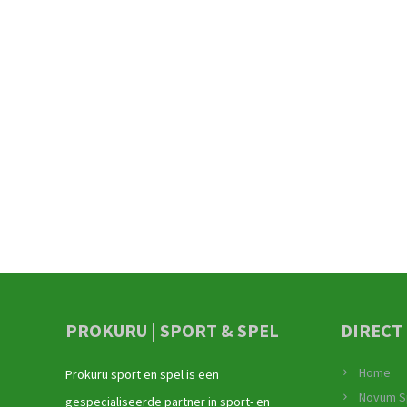
PROKURU | SPORT & SPEL
DIRECT
Home
Prokuru sport en spel is een
Novum S
gespecialiseerde partner in sport- en