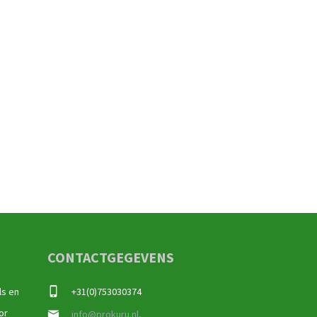
CONTACTGEGEVENS
ls en
+31(0)753030374
or
info@prokuru.nl,