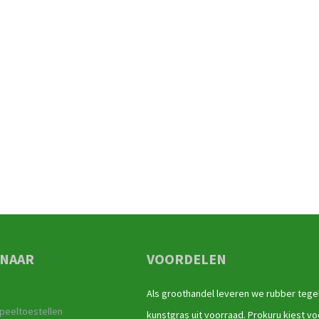
 NAAR
VOORDELEN
Als groothandel leveren we rubber tege
peeltoestellen
kunstgras uit voorraad. Prokuru kiest vo