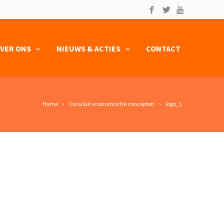
VER ONS
NIEUWS & ACTIES
CONTACT
Home
Circulair economische concepten
logo_1