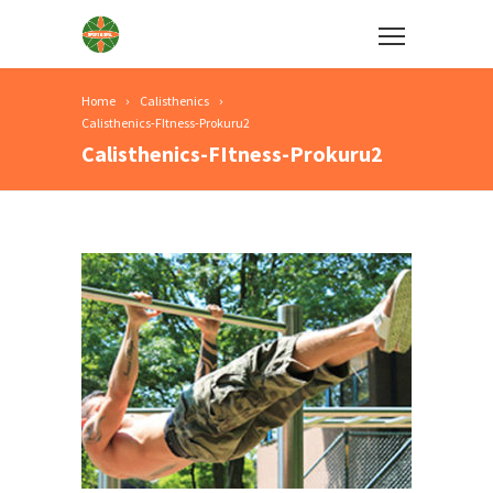
Home
Calisthenics
Calisthenics-FItness-Prokuru2
Calisthenics-FItness-Prokuru2