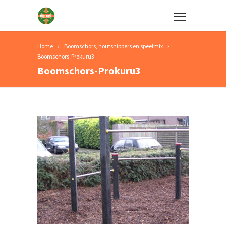
Home
Boomschors, houtsnippers en speelmix
Boomschors-Prokuru3
Boomschors-Prokuru3