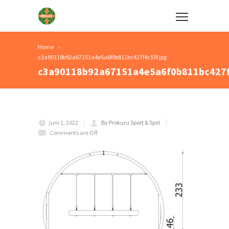
Home
c3a90118b92a67151a4e5a6f0b811bc427f4c55f.jpg
c3a90118b92a67151a4e5a6f0b811bc427f
juni 1, 2022
By Prokuru Sport & Spel
Comments are Off