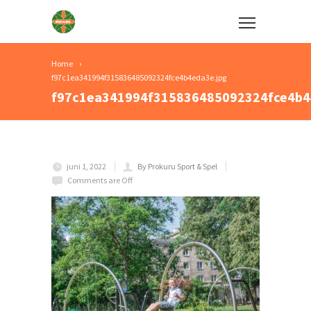
Home
f97c1ea341994f315836485092324fce4b4eda3e.jpg
f97c1ea341994f315836485092324fce4b4
juni 1, 2022
By Prokuru Sport & Spel
Comments are Off