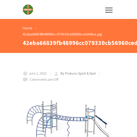
Home
42eba66839fb48996cc079330cb56960cedd68ea.jpg
42eba66839fb48996cc079330cb56960ced
juni 1, 2022
By Prokuru Sport & Spel
Comments are Off