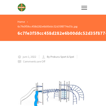
Home
6c7fe3f59cc458d282e6b00ddc52d35f8774e35c.jpg
6c7fe3f59cc458d282e6b00ddc52d35f877
juni 1, 2022
By Prokuru Sport & Spel
Comments are Off