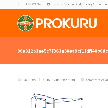
T. 075-3030374
Prokuru Sport en Spel | E. info@prokuru.nl
06a012b3ae5c7f863a50ea9cf1fdff40b0dc
juni 1, 2022
By Prokuru Sport & Spel
Comments are Of