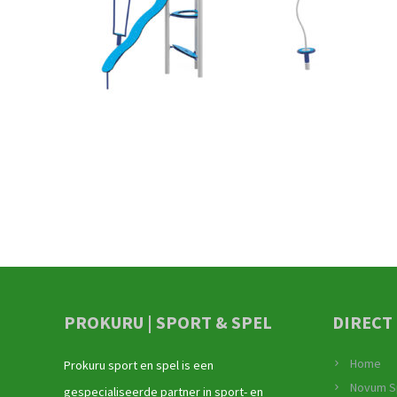
PROKURU | SPORT & SPEL
DIRECT
Home
Prokuru sport en spel is een
Novum S
gespecialiseerde partner in sport- en