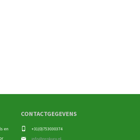
CONTACTGEGEVENS
ls en
+31(0)753030374
or
info@prokuru.nl,