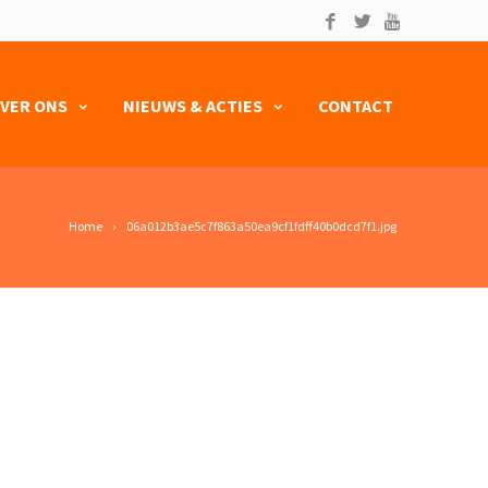
VER ONS
NIEUWS & ACTIES
CONTACT
Home
06a012b3ae5c7f863a50ea9cf1fdff40b0dcd7f1.jpg