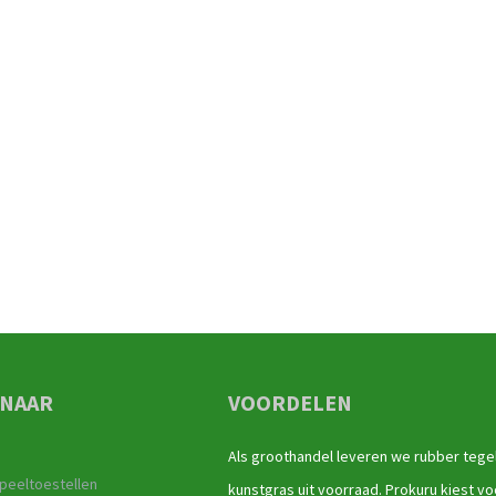
 NAAR
VOORDELEN
Als groothandel leveren we rubber tege
peeltoestellen
kunstgras uit voorraad. Prokuru kiest vo