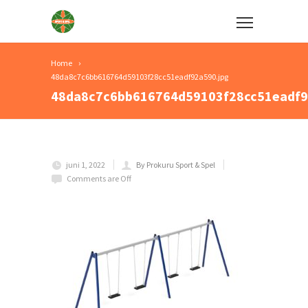
Home
48da8c7c6bb616764d59103f28cc51eadf92a590.jpg
48da8c7c6bb616764d59103f28cc51eadf9
juni 1, 2022
By Prokuru Sport & Spel
Comments are Off