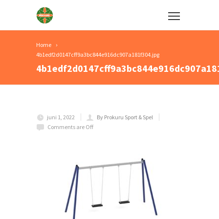
Home
4b1edf2d0147cff9a3bc844e916dc907a181f304.jpg
4b1edf2d0147cff9a3bc844e916dc907a181
juni 1, 2022
By Prokuru Sport & Spel
Comments are Off