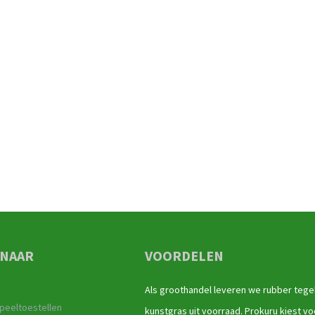
 NAAR
VOORDELEN
Als groothandel leveren we rubber tege
peeltoestellen
kunstgras uit voorraad. Prokuru kiest vo