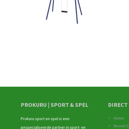
PROKURU | SPORT & SPEL
DIRECT
Home
Prokuru sport en spel is een
Novum S
gespecialiseerde partner in sport- en