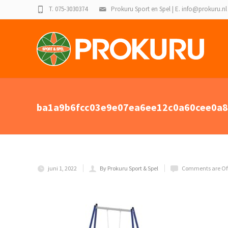
T. 075-3030374
Prokuru Sport en Spel | E. info@prokuru.nl
ba1a9b6fcc03e9e07ea6ee12c0a60cee0a8
juni 1, 2022
By Prokuru Sport & Spel
Comments are Of