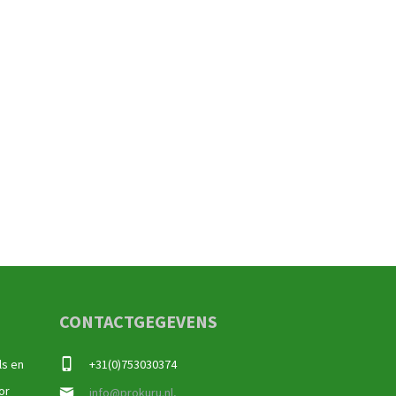
CONTACTGEGEVENS
ls en
+31(0)753030374
or
info@prokuru.nl,