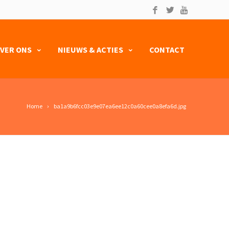
VER ONS
NIEUWS & ACTIES
CONTACT
Home
ba1a9b6fcc03e9e07ea6ee12c0a60cee0a8efa6d.jpg