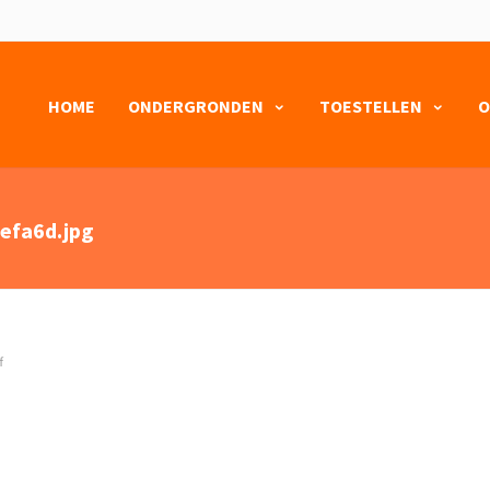
HOME
ONDERGRONDEN
TOESTELLEN
O
efa6d.jpg
f