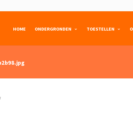
HOME
ONDERGRONDEN
TOESTELLEN
O
2b98.jpg
f