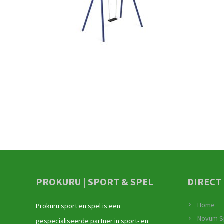
PROKURU | SPORT & SPEL
DIRECT
Home
Prokuru sport en spel is een
Novum S
gespecialiseerde partner in sport- en