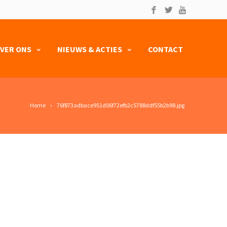
VER ONS
NIEUWS & ACTIES
CONTACT
Home
76f873adbace951d06f72efb2c5788ddf55b2b98.jpg