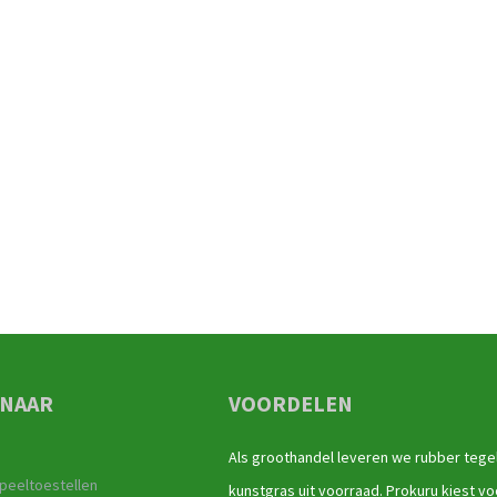
 NAAR
VOORDELEN
Als groothandel leveren we rubber tege
peeltoestellen
kunstgras uit voorraad. Prokuru kiest vo