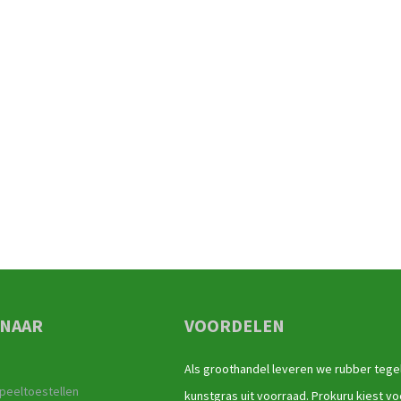
 NAAR
VOORDELEN
Als groothandel leveren we rubber tege
peeltoestellen
kunstgras uit voorraad. Prokuru kiest vo