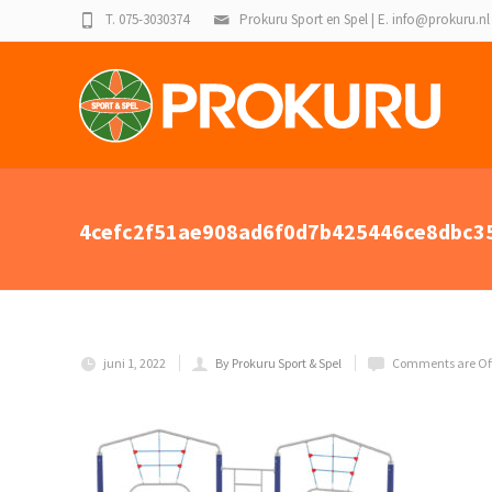
T. 075-3030374
Prokuru Sport en Spel | E. info@prokuru.nl
4cefc2f51ae908ad6f0d7b425446ce8dbc35
juni 1, 2022
By Prokuru Sport & Spel
Comments are Of