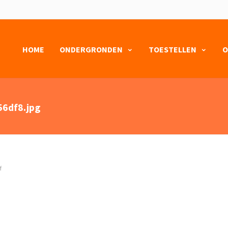
HOME
ONDERGRONDEN
TOESTELLEN
O
6df8.jpg
f