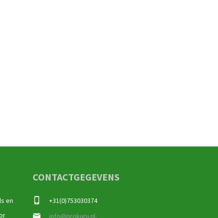
CONTACTGEGEVENS
ls en
+31(0)753030374
or
info@prokuru.nl,