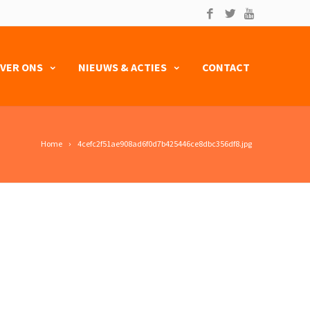
VER ONS
NIEUWS & ACTIES
CONTACT
Home
4cefc2f51ae908ad6f0d7b425446ce8dbc356df8.jpg