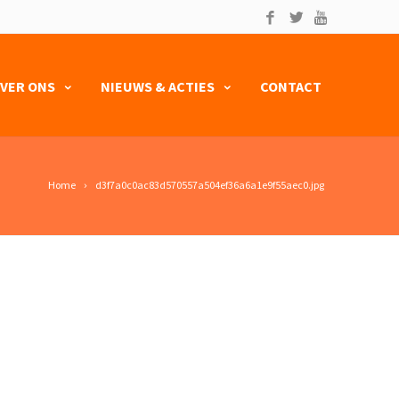
VER ONS
NIEUWS & ACTIES
CONTACT
Home
d3f7a0c0ac83d570557a504ef36a6a1e9f55aec0.jpg