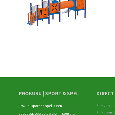
PROKURU | SPORT & SPEL
DIRECT
Home
Prokuru sport en spel is een
Novum S
gespecialiseerde partner in sport- en