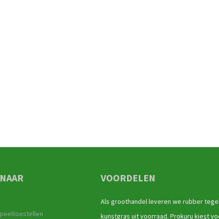
 NAAR
VOORDELEN
Als groothandel leveren we rubber tege
peeltoestellen
kunstgras uit voorraad. Prokuru kiest vo