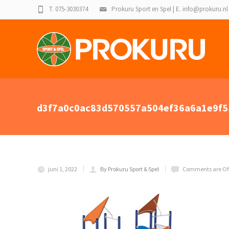
T. 075-3030374
Prokuru Sport en Spel | E. info@prokuru.nl
d3f7a0c0ac83d570557a504ef36a6a1e9f5
juni 1, 2022
By Prokuru Sport & Spel
Comments are Of