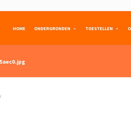
HOME
ONDERGRONDEN
TOESTELLEN
O
5aec0.jpg
f