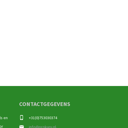
CONTACTGEGEVENS
ls en
+31(0)753030374
or
info@prokuru.nl,