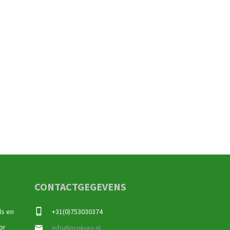
CONTACTGEGEVENS
ls en
+31(0)753030374
or
info@prokuru.nl,