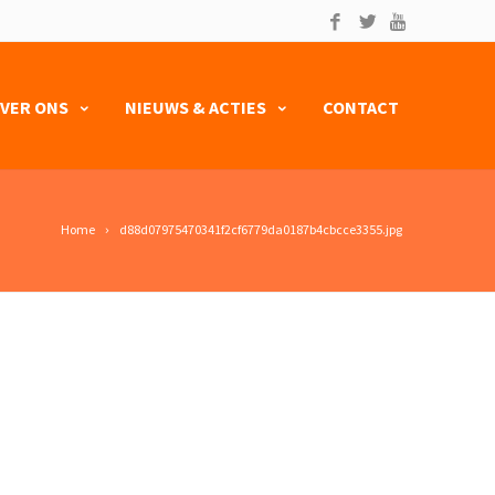
VER ONS
NIEUWS & ACTIES
CONTACT
Home
d88d07975470341f2cf6779da0187b4cbcce3355.jpg