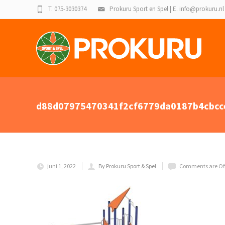
T. 075-3030374
Prokuru Sport en Spel | E. info@prokuru.nl
d88d07975470341f2cf6779da0187b4cbcc
juni 1, 2022
By Prokuru Sport & Spel
Comments are Of