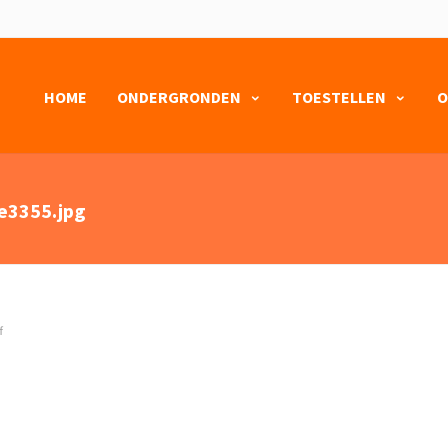
HOME
ONDERGRONDEN
TOESTELLEN
O
e3355.jpg
f