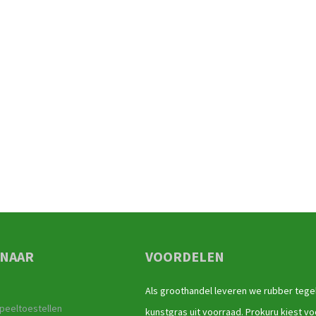
 NAAR
VOORDELEN
Als groothandel leveren we rubber tege
peeltoestellen
kunstgras uit voorraad. Prokuru kiest vo