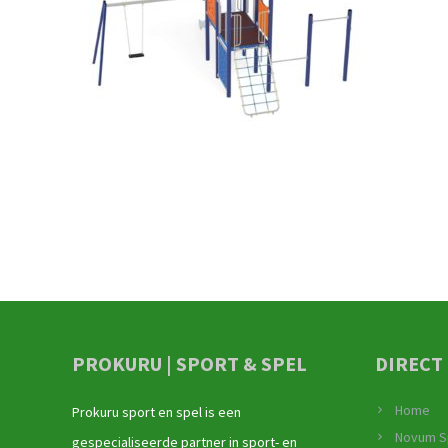
PROKURU | SPORT & SPEL
DIRECT
Home
Prokuru sport en spel is een
Novum S
gespecialiseerde partner in sport- en