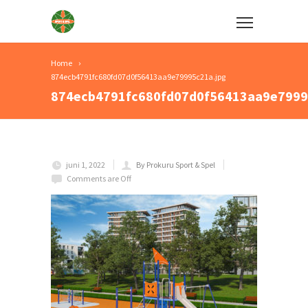
Home
874ecb4791fc680fd07d0f56413aa9e79995c21a.jpg
874ecb4791fc680fd07d0f56413aa9e7999
juni 1, 2022
By Prokuru Sport & Spel
Comments are Off