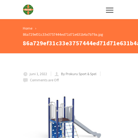
Home
86a729ef31c33e3757444ed71d71e631b4a7b79a.jpg
86a729ef31c33e3757444ed71d71e631b4a
juni 1, 2022
By Prokuru Sport & Spel
Comments are Off